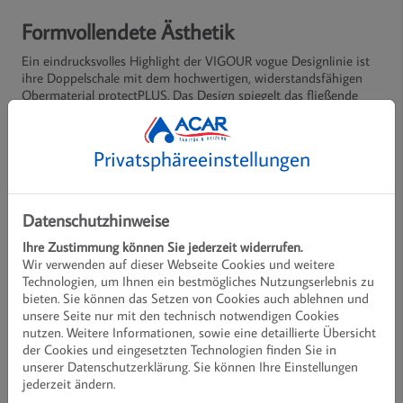
Formvollendete Ästhetik
Ein eindrucksvolles Highlight der VIGOUR vogue Designlinie ist
ihre Doppelschale mit dem hochwertigen, widerstandsfähigen
Obermaterial protectPLUS. Das Design spiegelt das fließende
Wasser wider, erinnert an ausgewaschene Steine an
Gebirgsbächen und überzeugt mit einer Formensprache, die es
so noch nie gegeben hat.
Privatsphäre­einstellungen
Viele Produkte der Designlinie VIGOUR vogue sind aus
hochwertigem Mineralguss gefertigt. Ein Werkstoff, der nicht nur
einzigartige Formenvielfalt verspricht, sondern auch mit
besonders pflegeleichten Eigenschaften überzeugt.
Datenschutzhinweise
Ihre Zustimmung können Sie jederzeit widerrufen.
Wir verwenden auf dieser Webseite Cookies und weitere
Technologien, um Ihnen ein bestmögliches Nutzungserlebnis zu
bieten. Sie können das Setzen von Cookies auch ablehnen und
unsere Seite nur mit den technisch notwendigen Cookies
nutzen. Weitere Informationen, sowie eine detaillierte Übersicht
der Cookies und eingesetzten Technologien finden Sie in
unserer Datenschutzerklärung. Sie können Ihre Einstellungen
jederzeit ändern.