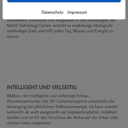
HI-TECH-KERN
Seven bewahrt ein einzigartiges technologisches Juwel: die Nobili
Datenschutz
Impressum
Widd® Tauchkartusche, mit einem Durchmesser von nur 28
Millimetern. Entwickelt und hergestellt in den Abteilungen des
Nobili Technology Centre, erreicht es erstklassige ökologisch-
nachhaltige Ziele und hilft jeden Tag, Wasser und Energie zu
sparen.
INTELLIGENT UND VIELSEITIG
Wellbox, der intelligente und vielseitige Einbau-
Thermostatmischer: Die 38°-Sicherheitssperre unterbricht die
Versorgung bei plötzlichem Kaltwassermangel, sie kann sowohl
senkrecht als auch waagerecht auf Gipskartonplatten installiert
werden und ist für den Anschluss der Rohre auf der linken oder
rechten Seite vorgesehen.